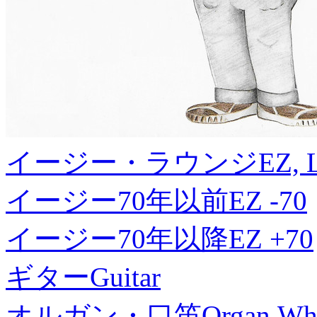
イージー・ラウンジ
EZ, 
イージー70年以前
EZ -70
イージー70年以降
EZ +70
ギター
Guitar
オルガン・口笛
Organ,Whi