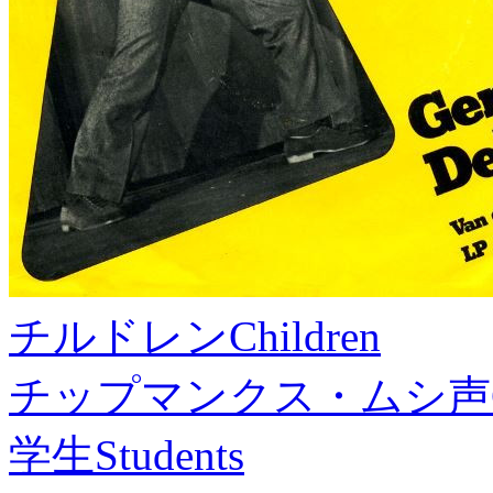
チルドレン
Children
チップマンクス・ムシ声
学生
Students