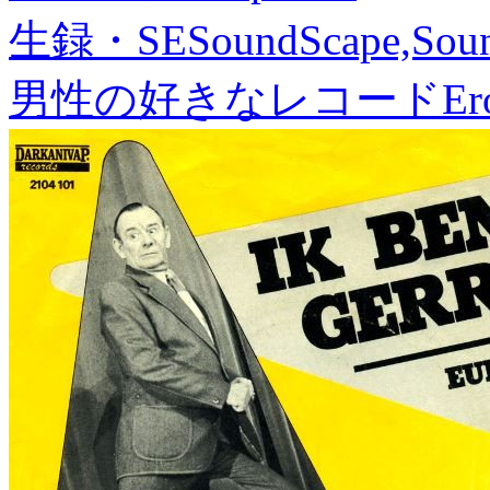
生録・SE
SoundScape,Soun
男性の好きなレコード
Er