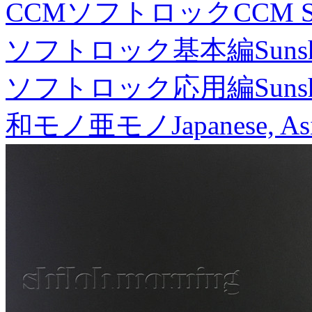
CCMソフトロック
CCM S
ソフトロック基本編
Suns
ソフトロック応用編
Suns
和モノ亜モノ
Japanese, As