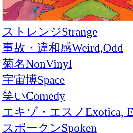
ストレンジ
Strange
事故・違和感
Weird,Odd
菊名
NonVinyl
宇宙博
Space
笑い
Comedy
エキゾ・エスノ
Exotica, 
スポークン
Spoken