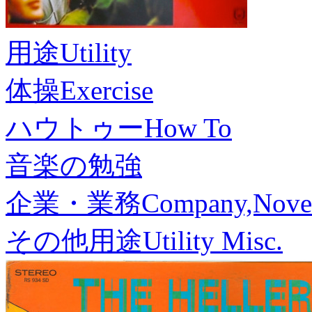
用途
Utility
体操
Exercise
ハウトゥー
How To
音楽の勉強
企業・業務
Company,Nove
その他用途
Utility Misc.