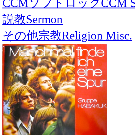
CCMソフトロック
CCM S
説教
Sermon
その他宗教
Religion Misc.