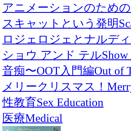
アニメーションのための
スキャットという発明
Sc
ロジェロジェとナルディ
ショウ アンド テル
Show 
音痴〜OOT入門編
Out of 
メリークリスマス！
Merr
性教育
Sex Education
医療
Medical