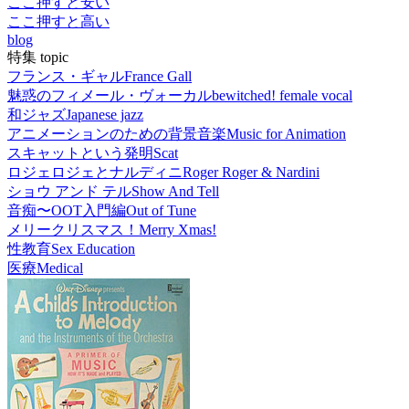
ここ押すと安い
ここ押すと高い
blog
特集 topic
フランス・ギャル
France Gall
魅惑のフィメール・ヴォーカル
bewitched! female vocal
和ジャズ
Japanese jazz
アニメーションのための背景音楽
Music for Animation
スキャットという発明
Scat
ロジェロジェとナルディニ
Roger Roger & Nardini
ショウ アンド テル
Show And Tell
音痴〜OOT入門編
Out of Tune
メリークリスマス！
Merry Xmas!
性教育
Sex Education
医療
Medical