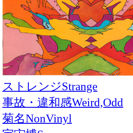
ストレンジ
Strange
事故・違和感
Weird,Odd
菊名
NonVinyl