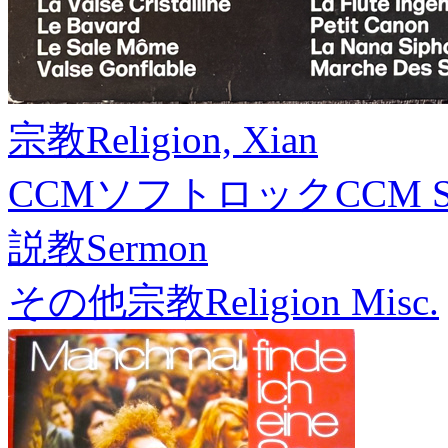
宗教
Religion, Xian
CCMソフトロック
CCM S
説教
Sermon
その他宗教
Religion Misc.