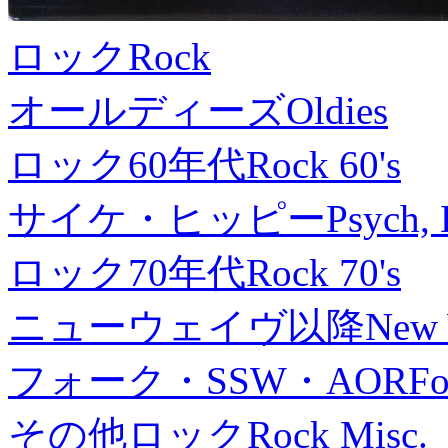
ロック
Rock
オールディーズ
Oldies
ロック60年代
Rock 60's
サイケ・ヒッピー
Psych, 
ロック70年代
Rock 70's
ニューウェイヴ以降
New
フォーク・SSW・AOR
Fo
その他ロック
Rock Misc.