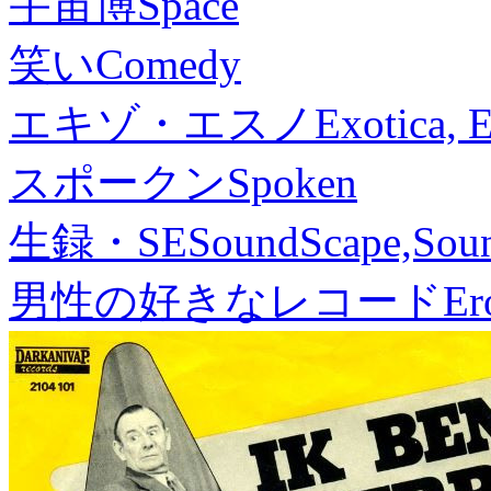
宇宙博
Space
笑い
Comedy
エキゾ・エスノ
Exotica, 
スポークン
Spoken
生録・SE
SoundScape,Soun
男性の好きなレコード
Er