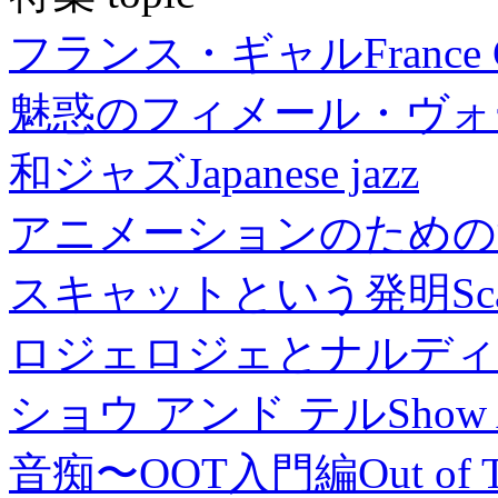
フランス・ギャル
France 
魅惑のフィメール・ヴォ
和ジャズ
Japanese jazz
アニメーションのための
スキャットという発明
Sc
ロジェロジェとナルディ
ショウ アンド テル
Show 
音痴〜OOT入門編
Out of 