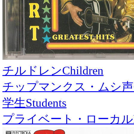
チルドレン
Children
チップマンクス・ムシ声
学生
Students
プライベート・ローカル