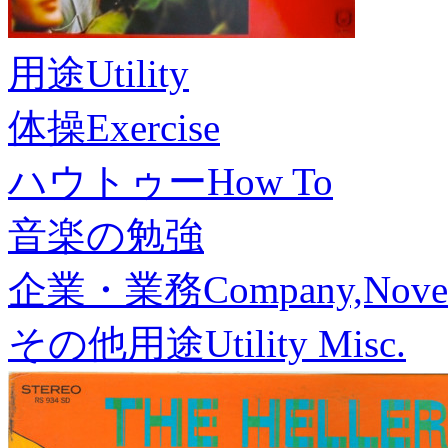
用途
Utility
体操
Exercise
ハウトゥー
How To
音楽の勉強
企業・業務
Company,Nove
その他用途
Utility Misc.