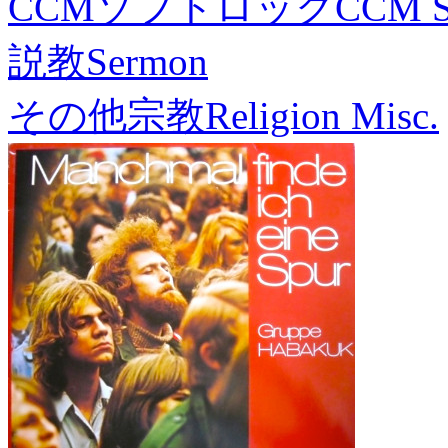
CCMソフトロック
CCM S
説教
Sermon
その他宗教
Religion Misc.