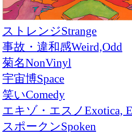
ストレンジ
Strange
事故・違和感
Weird,Odd
菊名
NonVinyl
宇宙博
Space
笑い
Comedy
エキゾ・エスノ
Exotica, 
スポークン
Spoken