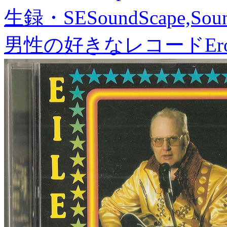
生録・SE
SoundScape,Soun
男性の好きなレコード
Er