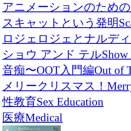
アニメーションのための
スキャットという発明
Sc
ロジェロジェとナルディ
ショウ アンド テル
Show 
音痴〜OOT入門編
Out of 
メリークリスマス！
Merr
性教育
Sex Education
医療
Medical