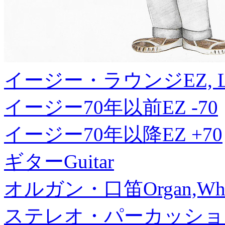
イージー・ラウンジ
EZ, 
イージー70年以前
EZ -70
イージー70年以降
EZ +70
ギター
Guitar
オルガン・口笛
Organ,Whi
ステレオ・パーカッショ