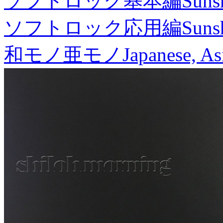
ソフトロック基本編
Suns
ソフトロック応用編
Suns
和モノ亜モノ
Japanese, As