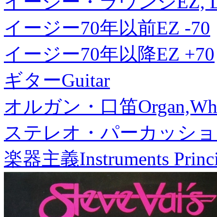
イージー・ラウンジ
EZ, 
イージー70年以前
EZ -70
イージー70年以降
EZ +70
ギター
Guitar
オルガン・口笛
Organ,Whi
ステレオ・パーカッショ
楽器主義
Instruments Princ