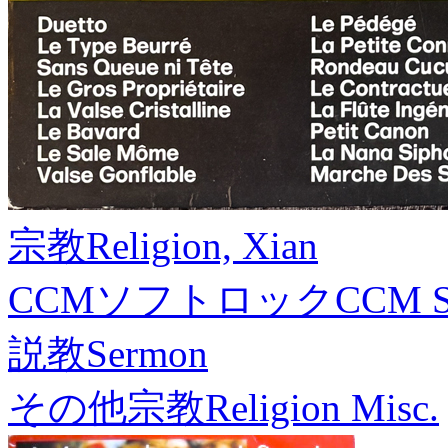
宗教
Religion, Xian
CCMソフトロック
CCM S
説教
Sermon
その他宗教
Religion Misc.