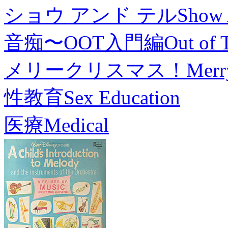
ショウ アンド テル
Show 
音痴〜OOT入門編
Out of 
メリークリスマス！
Merr
性教育
Sex Education
医療
Medical