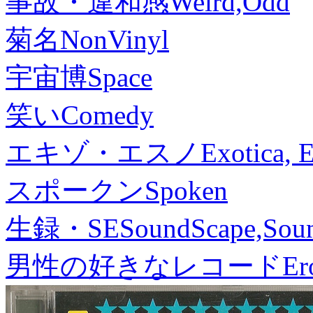
事故・違和感
Weird,Odd
菊名
NonVinyl
宇宙博
Space
笑い
Comedy
エキゾ・エスノ
Exotica, 
スポークン
Spoken
生録・SE
SoundScape,Soun
男性の好きなレコード
Er