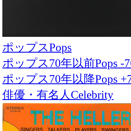
ポップス
Pops
ポップス70年以前
Pops -7
ポップス70年以降
Pops +
俳優・有名人
Celebrity