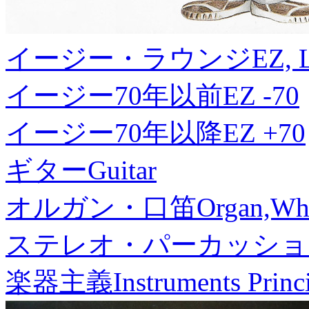
イージー・ラウンジ
EZ, 
イージー70年以前
EZ -70
イージー70年以降
EZ +70
ギター
Guitar
オルガン・口笛
Organ,Whi
ステレオ・パーカッショ
楽器主義
Instruments Princ