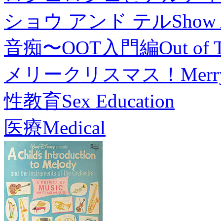
ショウ アンド テル
Show 
音痴〜OOT入門編
Out of 
メリークリスマス！
Merr
性教育
Sex Education
医療
Medical