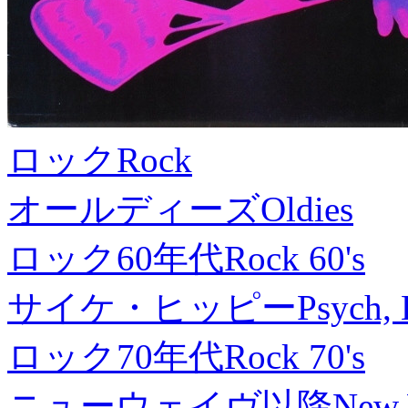
ロック
Rock
オールディーズ
Oldies
ロック60年代
Rock 60's
サイケ・ヒッピー
Psych, 
ロック70年代
Rock 70's
ニューウェイヴ以降
New