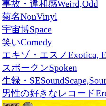
事故・違和感
Weird,Odd
菊名
NonVinyl
宇宙博
Space
笑い
Comedy
エキゾ・エスノ
Exotica, 
スポークン
Spoken
生録・SE
SoundScape,Soun
男性の好きなレコード
Er