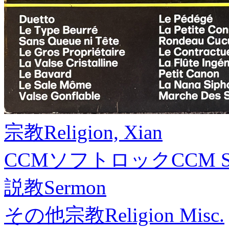
宗教
Religion, Xian
CCMソフトロック
CCM S
説教
Sermon
その他宗教
Religion Misc.