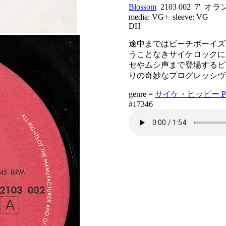
Blossom
2103 002 7' オ
media:
VG+
sleeve:
VG
DH
途中まではビーチボーイズ
うことなきサイケロックに
セやムシ声まで登場するピ
りの奇妙なプログレッシヴ
genre =
サイケ・ヒッピー Psych
#17346