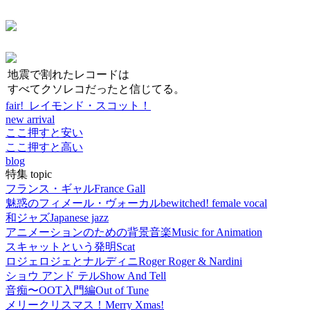
地震で割れたレコードは
すべてクソレコだったと信じてる。
fair! レイモンド・スコット！
new arrival
ここ押すと安い
ここ押すと高い
blog
特集 topic
フランス・ギャル
France Gall
魅惑のフィメール・ヴォーカル
bewitched! female vocal
和ジャズ
Japanese jazz
アニメーションのための背景音楽
Music for Animation
スキャットという発明
Scat
ロジェロジェとナルディニ
Roger Roger & Nardini
ショウ アンド テル
Show And Tell
音痴〜OOT入門編
Out of Tune
メリークリスマス！
Merry Xmas!