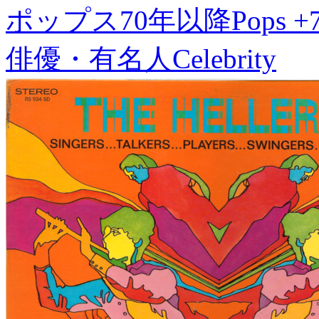
ポップス70年以降
Pops +
俳優・有名人
Celebrity