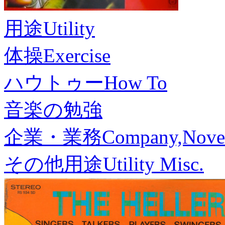
用途
Utility
体操
Exercise
ハウトゥー
How To
音楽の勉強
企業・業務
Company,Nove
その他用途
Utility Misc.