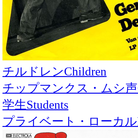
チルドレン
Children
チップマンクス・ムシ声
学生
Students
プライベート・ローカル