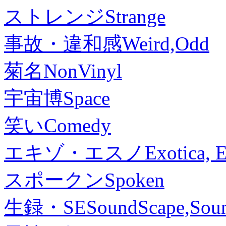
ストレンジ
Strange
事故・違和感
Weird,Odd
菊名
NonVinyl
宇宙博
Space
笑い
Comedy
エキゾ・エスノ
Exotica, 
スポークン
Spoken
生録・SE
SoundScape,Soun