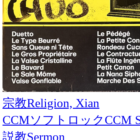
宗教
Religion, Xian
CCMソフトロック
CCM S
説教
Sermon