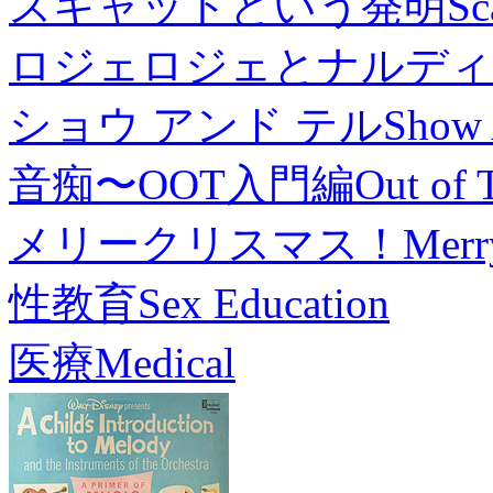
スキャットという発明
Sc
ロジェロジェとナルディ
ショウ アンド テル
Show 
音痴〜OOT入門編
Out of 
メリークリスマス！
Merr
性教育
Sex Education
医療
Medical