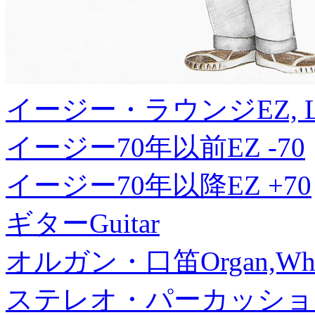
イージー・ラウンジ
EZ, 
イージー70年以前
EZ -70
イージー70年以降
EZ +70
ギター
Guitar
オルガン・口笛
Organ,Whi
ステレオ・パーカッショ