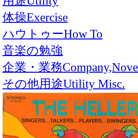
用途
Utility
体操
Exercise
ハウトゥー
How To
音楽の勉強
企業・業務
Company,Nove
その他用途
Utility Misc.