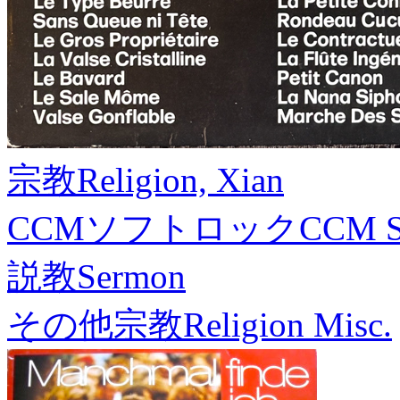
宗教
Religion, Xian
CCMソフトロック
CCM S
説教
Sermon
その他宗教
Religion Misc.