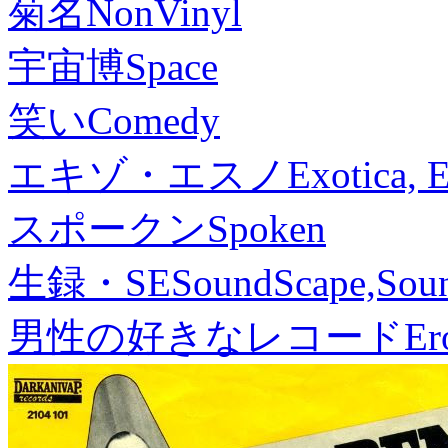
菊名
NonVinyl
宇宙博
Space
笑い
Comedy
エキゾ・エスノ
Exotica, 
スポークン
Spoken
生録・SE
SoundScape,Soun
男性の好きなレコード
Er