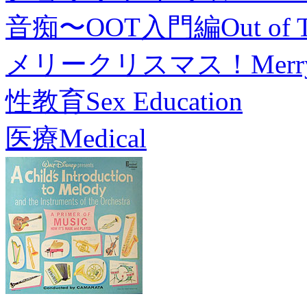
音痴〜OOT入門編
Out of 
メリークリスマス！
Merr
性教育
Sex Education
医療
Medical