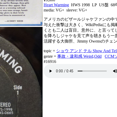
Heart Warming
HWS 1998 LP US盤 68
media:
VG+
sleeve:
VG+
アメリカのビザールジャケファンの中
与えた衝撃は大きく、WikiPedia
くとも二人は盲目。意外に、と言って
を降ろしジャケを見て声を聴きもう一度
活躍する大御所、Jimmy Owensの
topic =
ショウ アンド テル Show And Tel
genre =
事故・違和感 Weird,Odd
CCMソ
#16916