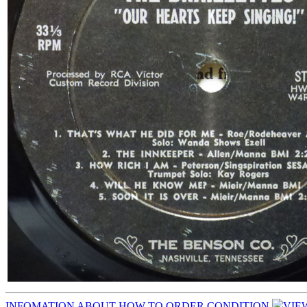
INFOMATION
ABOUT
HOW TO ORDER
CONDITION
VIE