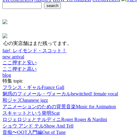
心の実店舗はまだ残ってます。
fair! レイモンド・スコット！
new arrival
ここ押すと安い
ここ押すと高い
blog
特集 topic
フランス・ギャル
France Gall
魅惑のフィメール・ヴォーカル
bewitched! female vocal
和ジャズ
Japanese jazz
アニメーションのための背景音楽
Music for Animation
スキャットという発明
Scat
ロジェロジェとナルディニ
Roger Roger & Nardini
ショウ アンド テル
Show And Tell
音痴〜OOT入門編
Out of Tune