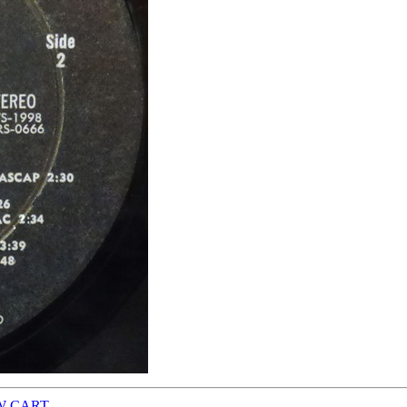
W CART