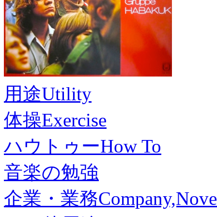
用途
Utility
体操
Exercise
ハウトゥー
How To
音楽の勉強
企業・業務
Company,Nove