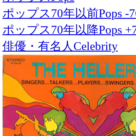
ポップス70年以前
Pops -7
ポップス70年以降
Pops +
俳優・有名人
Celebrity