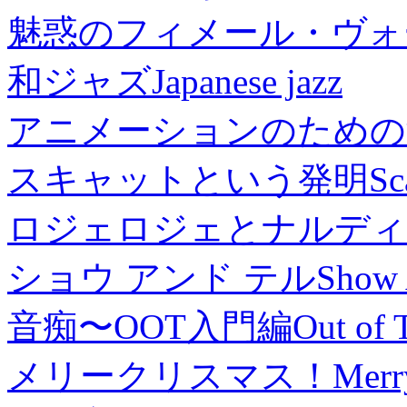
魅惑のフィメール・ヴォ
和ジャズ
Japanese jazz
アニメーションのための
スキャットという発明
Sc
ロジェロジェとナルディ
ショウ アンド テル
Show 
音痴〜OOT入門編
Out of 
メリークリスマス！
Merr