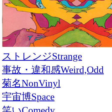
ストレンジ
Strange
事故・違和感
Weird,Odd
菊名
NonVinyl
宇宙博
Space
笑い
Comedy