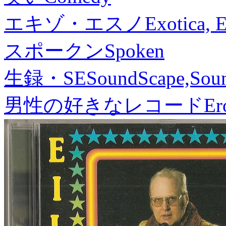
エキゾ・エスノ
Exotica, 
スポークン
Spoken
生録・SE
SoundScape,Soun
男性の好きなレコード
Er