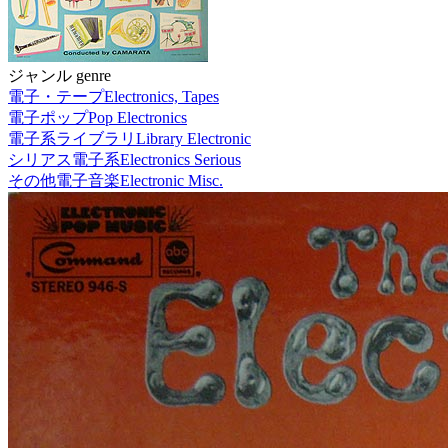
ジャンル genre
電子・テープ
Electronics, Tapes
電子ポップ
Pop Electronics
電子系ライブラリ
Library Electronic
シリアス電子系
Electronics Serious
その他電子音楽
Electronic Misc.