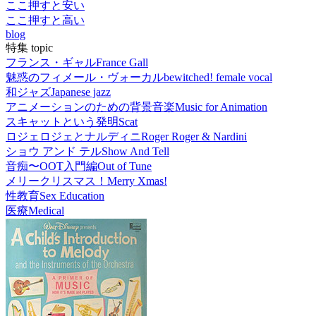
ここ押すと安い
ここ押すと高い
blog
特集 topic
フランス・ギャル
France Gall
魅惑のフィメール・ヴォーカル
bewitched! female vocal
和ジャズ
Japanese jazz
アニメーションのための背景音楽
Music for Animation
スキャットという発明
Scat
ロジェロジェとナルディニ
Roger Roger & Nardini
ショウ アンド テル
Show And Tell
音痴〜OOT入門編
Out of Tune
メリークリスマス！
Merry Xmas!
性教育
Sex Education
医療
Medical