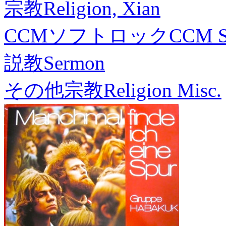
宗教
Religion, Xian
CCMソフトロック
CCM S
説教
Sermon
その他宗教
Religion Misc.