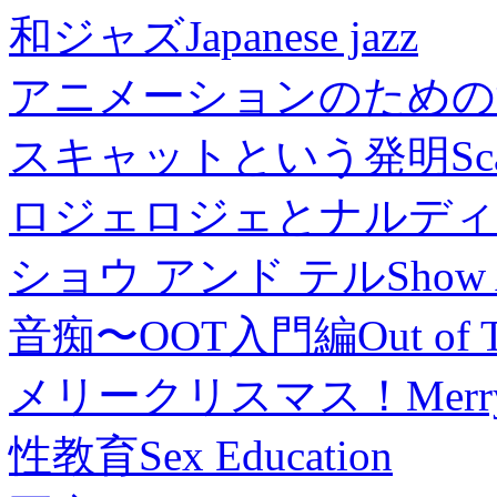
和ジャズ
Japanese jazz
アニメーションのための
スキャットという発明
Sc
ロジェロジェとナルディ
ショウ アンド テル
Show 
音痴〜OOT入門編
Out of 
メリークリスマス！
Merr
性教育
Sex Education