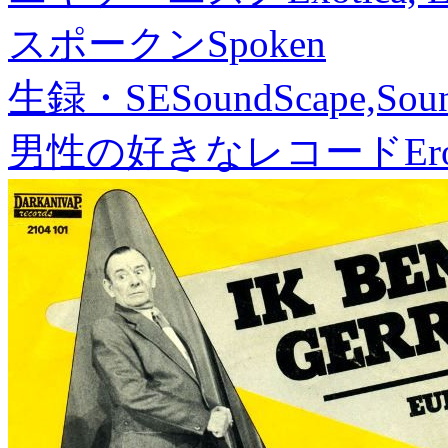
スポークン
Spoken
生録・SE
SoundScape,Soun
男性の好きなレコード
Er