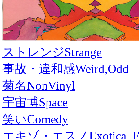
ストレンジ
Strange
事故・違和感
Weird,Odd
菊名
NonVinyl
宇宙博
Space
笑い
Comedy
エキゾ・エスノ
Exotica, 