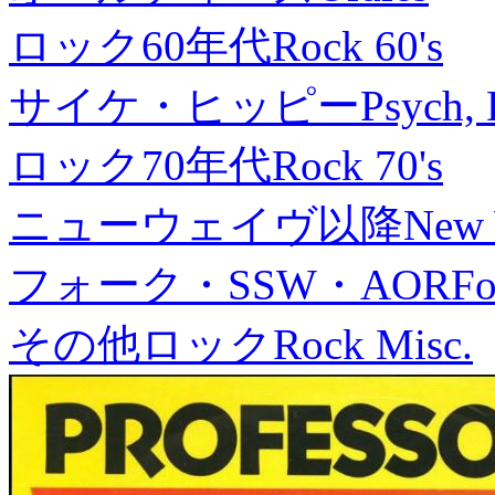
ロック60年代
Rock 60's
サイケ・ヒッピー
Psych, 
ロック70年代
Rock 70's
ニューウェイヴ以降
New
フォーク・SSW・AOR
Fo
その他ロック
Rock Misc.