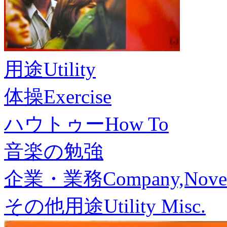
用途
Utility
体操
Exercise
ハウトゥー
How To
音楽の勉強
企業・業務
Company,Nove
その他用途
Utility Misc.