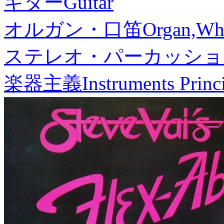
ギター
Guitar
オルガン・口笛
Organ,Whi
ステレオ・パーカッショ
楽器主義
Instruments Princ