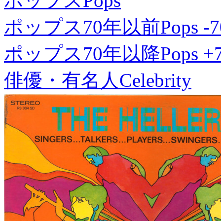
ポップス
Pops
ポップス70年以前
Pops -7
ポップス70年以降
Pops +
俳優・有名人
Celebrity