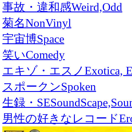
事故・違和感
Weird,Odd
菊名
NonVinyl
宇宙博
Space
笑い
Comedy
エキゾ・エスノ
Exotica, 
スポークン
Spoken
生録・SE
SoundScape,Soun
男性の好きなレコード
Er