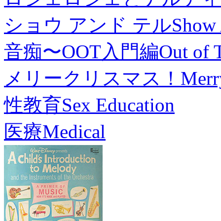
ショウ アンド テル
Show 
音痴〜OOT入門編
Out of 
メリークリスマス！
Merr
性教育
Sex Education
医療
Medical