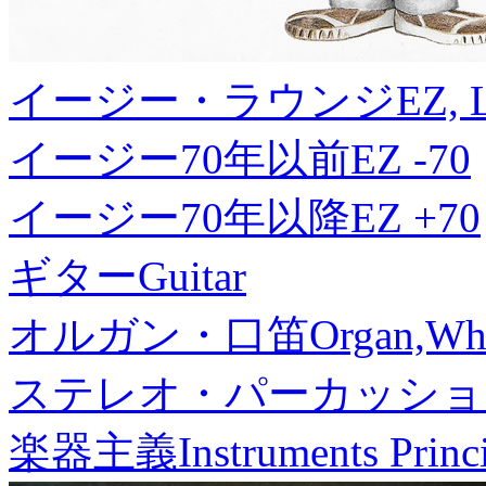
イージー・ラウンジ
EZ, 
イージー70年以前
EZ -70
イージー70年以降
EZ +70
ギター
Guitar
オルガン・口笛
Organ,Whi
ステレオ・パーカッショ
楽器主義
Instruments Princ