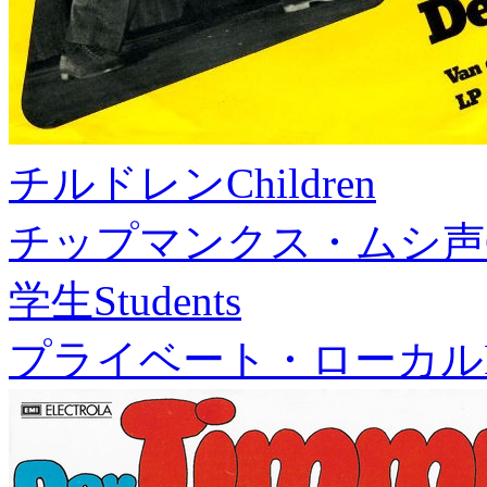
チルドレン
Children
チップマンクス・ムシ声
学生
Students
プライベート・ローカル