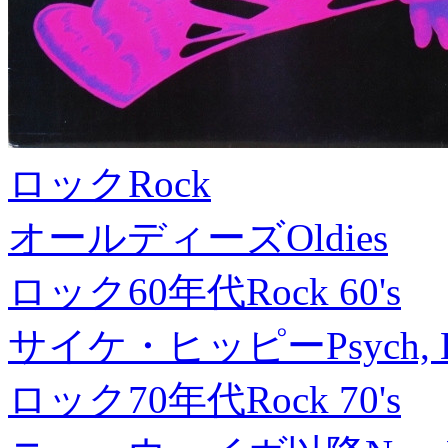
ロック
Rock
オールディーズ
Oldies
ロック60年代
Rock 60's
サイケ・ヒッピー
Psych, 
ロック70年代
Rock 70's