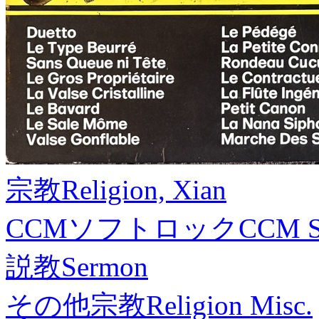
宗教
Religion, Xian
CCMソフトロック
CCM S
説教
Sermon
その他宗教
Religion Misc.