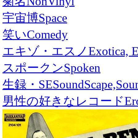
菊名
NonVinyl
宇宙博
Space
笑い
Comedy
エキゾ・エスノ
Exotica, 
スポークン
Spoken
生録・SE
SoundScape,Soun
男性の好きなレコード
Er