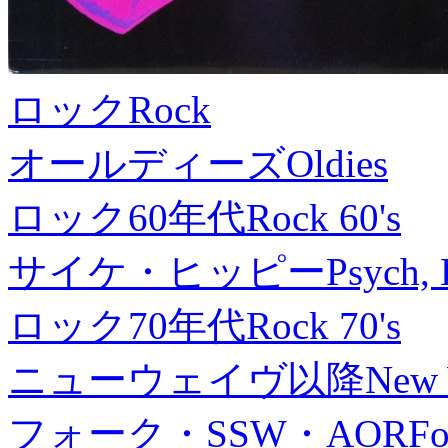
ロック
Rock
オールディーズ
Oldies
ロック60年代
Rock 60's
サイケ・ヒッピー
Psych, 
ロック70年代
Rock 70's
ニューウェイヴ以降
New
フォーク・SSW・AOR
Fo