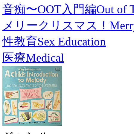
音痴〜OOT入門編
Out of 
メリークリスマス！
Merr
性教育
Sex Education
医療
Medical