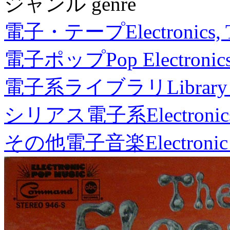
ジャンル genre
電子・テープ
Electronics,
電子ポップ
Pop Electronic
電子系ライブラリ
Library
シリアス電子系
Electronic
その他電子音楽
Electronic