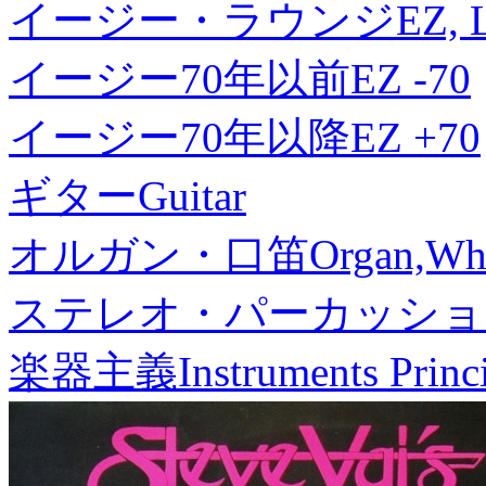
イージー・ラウンジ
EZ, 
イージー70年以前
EZ -70
イージー70年以降
EZ +70
ギター
Guitar
オルガン・口笛
Organ,Whi
ステレオ・パーカッショ
楽器主義
Instruments Princ