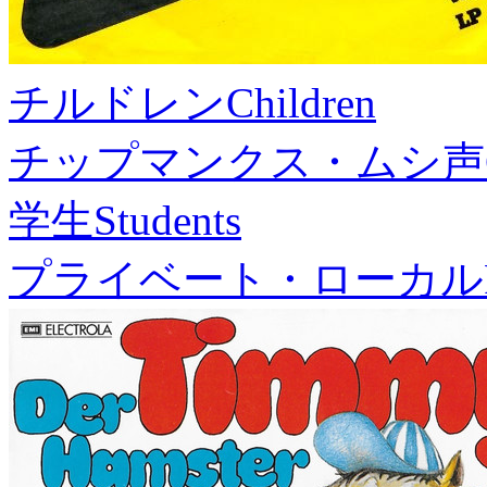
チルドレン
Children
チップマンクス・ムシ声
学生
Students
プライベート・ローカル