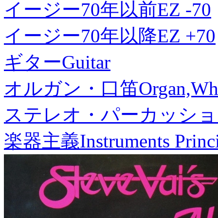
イージー70年以前
EZ -70
イージー70年以降
EZ +70
ギター
Guitar
オルガン・口笛
Organ,Whi
ステレオ・パーカッショ
楽器主義
Instruments Princ