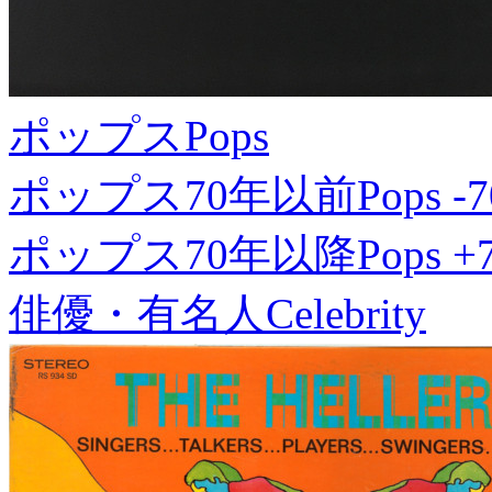
ポップス
Pops
ポップス70年以前
Pops -7
ポップス70年以降
Pops +
俳優・有名人
Celebrity