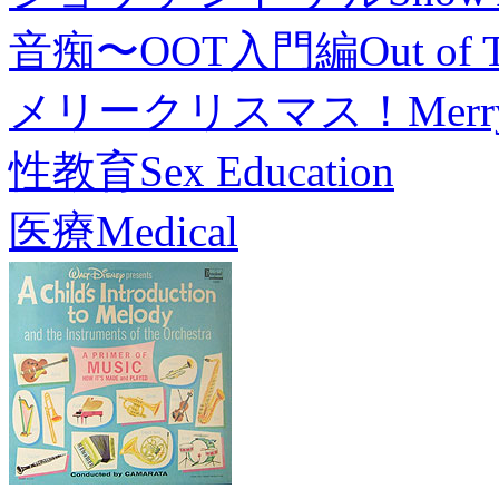
音痴〜OOT入門編
Out of 
メリークリスマス！
Merr
性教育
Sex Education
医療
Medical