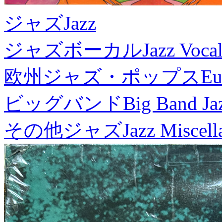
ジャズ
Jazz
ジャズボーカル
Jazz Voca
欧州ジャズ・ポップス
Eu
ビッグバンド
Big Band Ja
その他ジャズ
Jazz Miscel