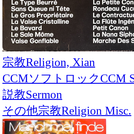
宗教
Religion, Xian
CCMソフトロック
CCM S
説教
Sermon
その他宗教
Religion Misc.