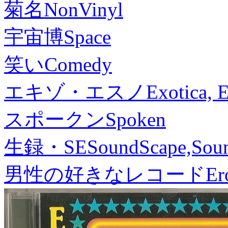
菊名
NonVinyl
宇宙博
Space
笑い
Comedy
エキゾ・エスノ
Exotica, 
スポークン
Spoken
生録・SE
SoundScape,Soun
男性の好きなレコード
Er