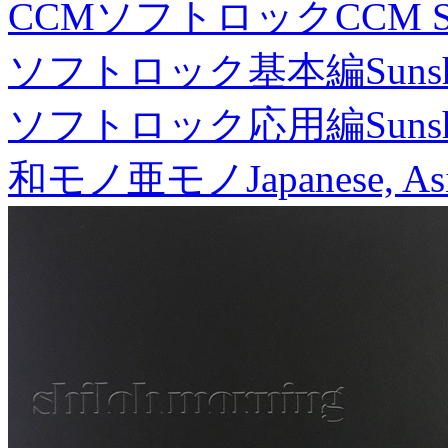
CCMソフトロック
CCM S
ソフトロック基本編
Suns
ソフトロック応用編
Suns
和モノ亜モノ
Japanese, As