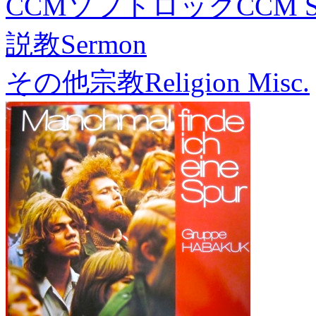
CCMソフトロック
CCM S
説教
Sermon
その他宗教
Religion Misc.