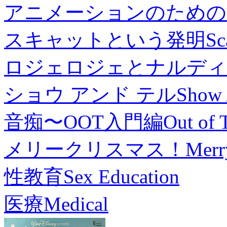
アニメーションのための
スキャットという発明
Sc
ロジェロジェとナルディ
ショウ アンド テル
Show 
音痴〜OOT入門編
Out of 
メリークリスマス！
Merr
性教育
Sex Education
医療
Medical