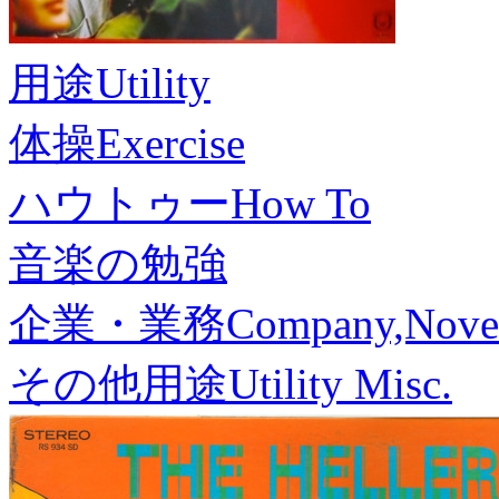
用途
Utility
体操
Exercise
ハウトゥー
How To
音楽の勉強
企業・業務
Company,Nove
その他用途
Utility Misc.