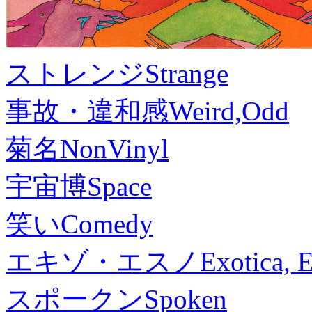
ストレンジ
Strange
事故・違和感
Weird,Odd
菊名
NonVinyl
宇宙博
Space
笑い
Comedy
エキゾ・エスノ
Exotica, 
スポークン
Spoken