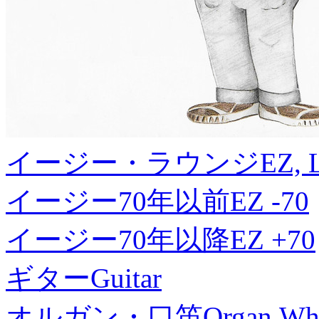
イージー・ラウンジ
EZ, 
イージー70年以前
EZ -70
イージー70年以降
EZ +70
ギター
Guitar
オルガン・口笛
Organ,Whi