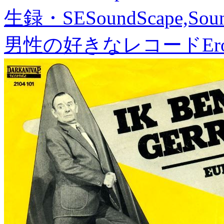
生録・SE
SoundScape,Soun
男性の好きなレコード
Er