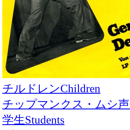
チルドレン
Children
チップマンクス・ムシ声
学生
Students