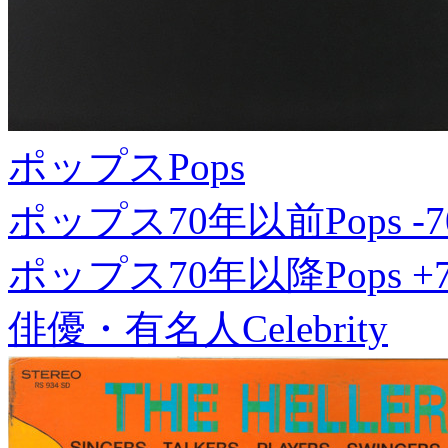
ポップス
Pops
ポップス70年以前
Pops -7
ポップス70年以降
Pops +
俳優・有名人
Celebrity