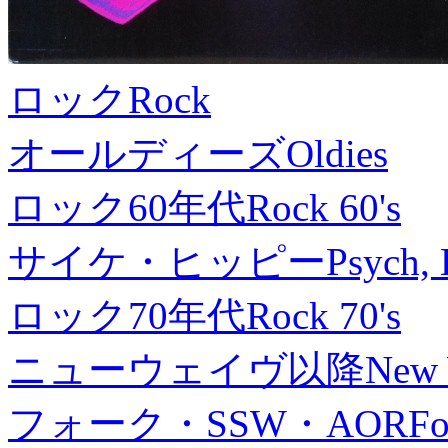
ロック
Rock
オールディーズ
Oldies
ロック60年代
Rock 60's
サイケ・ヒッピー
Psych, 
ロック70年代
Rock 70's
ニューウェイヴ以降
New
フォーク・SSW・AOR
Fo