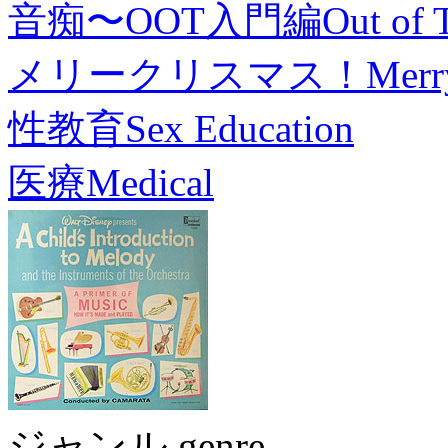
音痴〜OOT入門編
Out of 
メリークリスマス！
Merr
性教育
Sex Education
医療
Medical
ジャンル genre