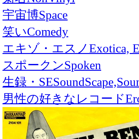
宇宙博
Space
笑い
Comedy
エキゾ・エスノ
Exotica, 
スポークン
Spoken
生録・SE
SoundScape,Soun
男性の好きなレコード
Er