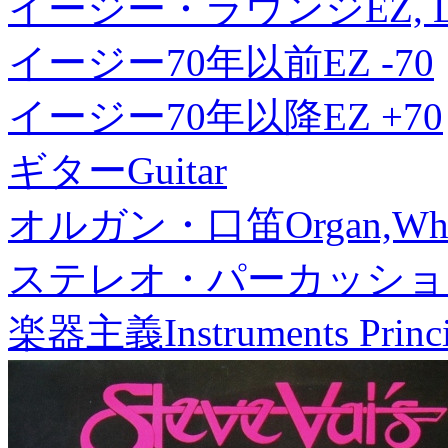
イージー・ラウンジ
EZ, 
イージー70年以前
EZ -70
イージー70年以降
EZ +70
ギター
Guitar
オルガン・口笛
Organ,Whi
ステレオ・パーカッショ
楽器主義
Instruments Princ