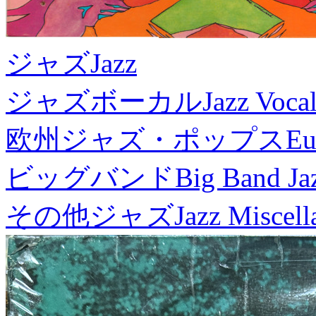
ジャズ
Jazz
ジャズボーカル
Jazz Voca
欧州ジャズ・ポップス
Eu
ビッグバンド
Big Band Ja
その他ジャズ
Jazz Miscel