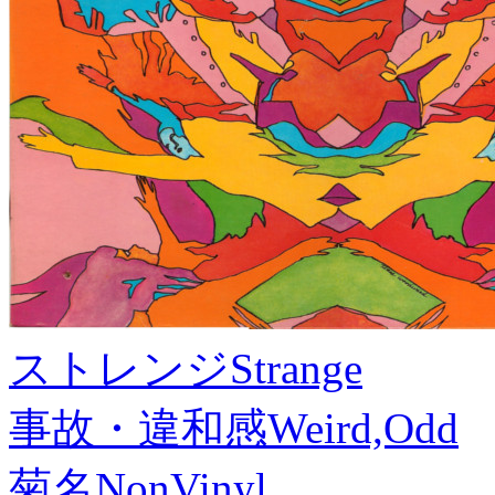
ストレンジ
Strange
事故・違和感
Weird,Odd
菊名
NonVinyl